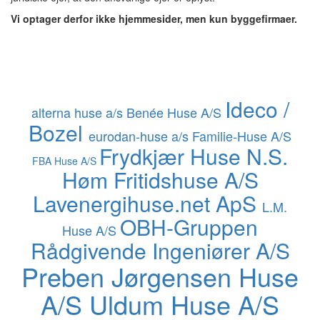
Vi optager derfor ikke hjemmesider, men kun byggefirmaer.
Ideco /
alterna huse a/s
Benée Huse A/S
Bozel
eurodan-huse a/s
Familie-Huse A/S
Frydkjær Huse
N.S.
FBA Huse A/S
Høm Fritidshuse A/S
Lavenergihuse.net ApS
L.M.
OBH-Gruppen
Huse A/S
Rådgivende Ingeniører A/S
Preben Jørgensen Huse
A/S
Uldum Huse A/S