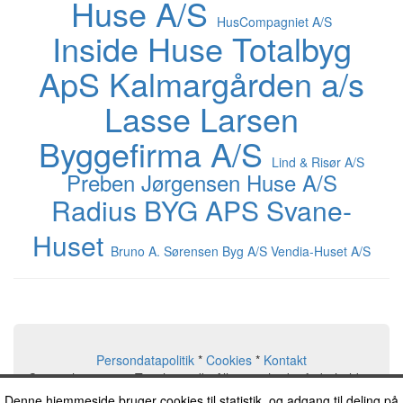
Huse A/S
HusCompagniet A/S
Inside Huse Totalbyg
ApS
Kalmargården a/s
Lasse Larsen
Byggefirma A/S
Lind & Risør A/S
Preben Jørgensen Huse A/S
Radius BYG APS
Svane-
Huset
Bruno A. Sørensen Byg A/S
Vendia-Huset A/S
Persondatapolitik
*
Cookies
*
Kontakt
Copyright © 2026, Typehuse.dk. Alle rettigheder forbeholdes.
2016-04-16
Typehuse.dk
Denne hjemmeside bruger cookies til statistik, og adgang til deling på
06