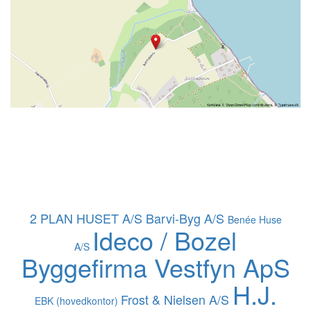
2 PLAN HUSET A/S
Barvi-Byg A/S
Benée Huse
Ideco / Bozel
A/S
Byggefirma Vestfyn ApS
H.J.
Frost & Nielsen A/S
EBK (hovedkontor)