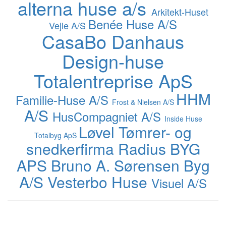
alterna huse a/s
Arkitekt-Huset
Benée Huse A/S
Vejle A/S
CasaBo
Danhaus
Design-huse
Totalentreprise ApS
HHM
Familie-Huse A/S
Frost & Nielsen A/S
A/S
HusCompagniet A/S
Inside Huse
Løvel Tømrer- og
Totalbyg ApS
snedkerfirma
Radius BYG
APS
Bruno A. Sørensen Byg
A/S
Vesterbo Huse
Visuel A/S