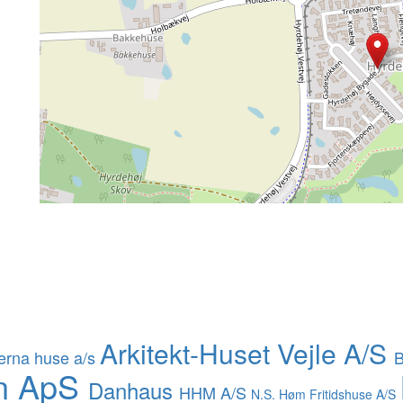
Arkitekt-Huset Vejle A/S
terna huse a/s
B
yn ApS
Danhaus
HHM A/S
N.S. Høm Fritidshuse A/S