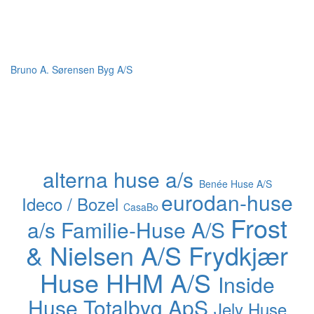
Bruno A. Sørensen Byg A/S
alterna huse a/s
Benée Huse A/S
eurodan-huse
Ideco / Bozel
CasaBo
Frost
a/s
Familie-Huse A/S
& Nielsen A/S
Frydkjær
Huse
HHM A/S
Inside
Huse Totalbyg ApS
Jely Huse