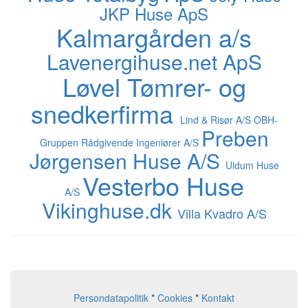
JKP Huse ApS
Kalmargården a/s
Lavenergihuse.net ApS
Løvel Tømrer- og
snedkerfirma
Lind & Risør A/S
OBH-
Preben
Gruppen Rådgivende Ingeniører A/S
Jørgensen Huse A/S
Uldum Huse
Vesterbo Huse
A/S
Vikinghuse.dk
Villa Kvadro A/S
Persondatapolitik
*
Cookies
*
Kontakt