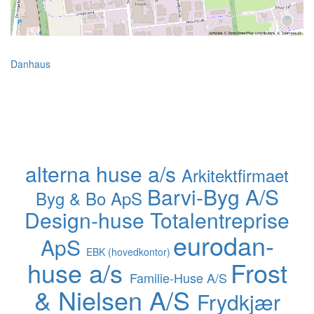
Danhaus
alterna huse a/s
Arkitektfirmaet
Barvi-Byg A/S
Byg & Bo ApS
Design-huse Totalentreprise
eurodan-
ApS
EBK (hovedkontor)
huse a/s
Frost
Familie-Huse A/S
& Nielsen A/S
Frydkjær