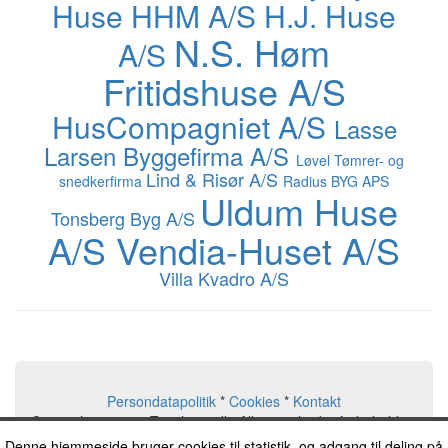
Huse
HHM A/S
H.J. Huse
N.S. Høm
A/S
Fritidshuse A/S
HusCompagniet A/S
Lasse
Larsen Byggefirma A/S
Løvel Tømrer- og
Lind & Risør A/S
snedkerfirma
Radius BYG APS
Uldum Huse
Tonsberg Byg A/S
A/S
Vendia-Huset A/S
Villa Kvadro A/S
Persondatapolitik
*
Cookies
*
Kontakt
Copyright © 2026, Typehuse.dk. Alle rettigheder forbeholdes.
2016-04-12
Typehuse.dk
Denne hjemmeside bruger cookies til statistik, og adgang til deling på
19