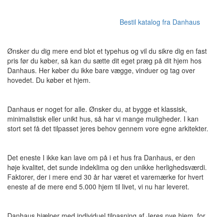
Bestil katalog fra Danhaus
Ønsker du dig mere end blot et typehus og vil du sikre dig en fast
pris før du køber, så kan du sætte dit eget præg på dit hjem hos
Danhaus. Her køber du ikke bare vægge, vinduer og tag over
hovedet. Du køber et hjem.
Danhaus er noget for alle. Ønsker du, at bygge et klassisk,
minimalistisk eller unikt hus, så har vi mange muligheder. I kan
stort set få det tilpasset jeres behov gennem vore egne arkitekter.
Det eneste I ikke kan lave om på i et hus fra Danhaus, er den
høje kvalitet, det sunde indeklima og den unikke herlighedsværdi.
Faktorer, der i mere end 30 år har været et varemærke for hvert
eneste af de mere end 5.000 hjem til livet, vi nu har leveret.
Danhaus hjælper med individuel tilpasning af Jeres nye hjem, for