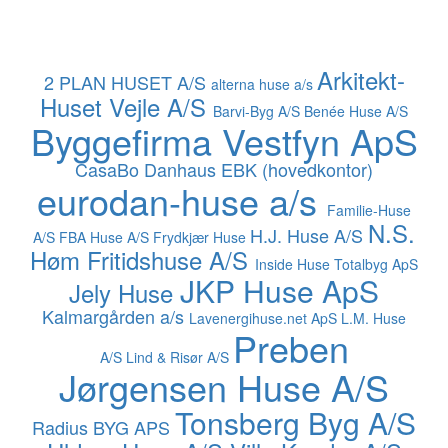
Arkitekt-
2 PLAN HUSET A/S
alterna huse a/s
Huset Vejle A/S
Barvi-Byg A/S
Benée Huse A/S
Byggefirma Vestfyn ApS
CasaBo
Danhaus
EBK (hovedkontor)
eurodan-huse a/s
Familie-Huse
N.S.
H.J. Huse A/S
A/S
FBA Huse A/S
Frydkjær Huse
Høm Fritidshuse A/S
Inside Huse Totalbyg ApS
JKP Huse ApS
Jely Huse
Kalmargården a/s
Lavenergihuse.net ApS
L.M. Huse
Preben
A/S
Lind & Risør A/S
Jørgensen Huse A/S
Tonsberg Byg A/S
Radius BYG APS