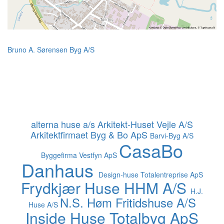
Bruno A. Sørensen Byg A/S
alterna huse a/s
Arkitekt-Huset Vejle A/S
Arkitektfirmaet Byg & Bo ApS
Barvi-Byg A/S
CasaBo
Byggefirma Vestfyn ApS
Danhaus
Design-huse Totalentreprise ApS
Frydkjær Huse
HHM A/S
H.J.
N.S. Høm Fritidshuse A/S
Huse A/S
Inside Huse Totalbyg ApS