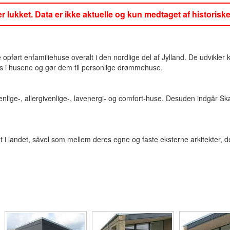
er lukket. Data er ikke aktuelle og kun medtaget af historiske
ørt enfamiliehuse overalt i den nordlige del af Jylland. De udvikler kl
es i husene og gør dem til personlige drømmehuse.
enlige-, allergivenlige-, lavenergi- og comfort-huse. Desuden indgår S
 i landet, såvel som mellem deres egne og faste eksterne arkitekter, 