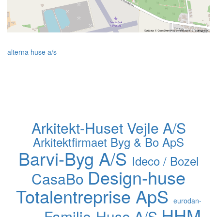
alterna huse a/s
Arkitekt-Huset Vejle A/S
Arkitektfirmaet Byg & Bo ApS
Barvi-Byg A/S
Ideco / Bozel
Design-huse
CasaBo
Totalentreprise ApS
eurodan-
HHM
Familie-Huse A/S