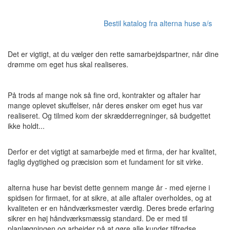
Bestil katalog fra alterna huse a/s
Det er vigtigt, at du vælger den rette samarbejdspartner, når dine
drømme om eget hus skal realiseres.
På trods af mange nok så fine ord, kontrakter og aftaler har
mange oplevet skuffelser, når deres ønsker om eget hus var
realiseret. Og tilmed kom der skrædderregninger, så budgettet
ikke holdt...
Derfor er det vigtigt at samarbejde med et firma, der har kvalitet,
faglig dygtighed og præcision som et fundament for sit virke.
alterna huse har bevist dette gennem mange år - med ejerne i
spidsen for firmaet, for at sikre, at alle aftaler overholdes, og at
kvaliteten er en håndværksmester værdig. Deres brede erfaring
sikrer en høj håndværksmæssig standard. De er med til
planlægningen og arbejder på at gøre alle kunder tilfredse.