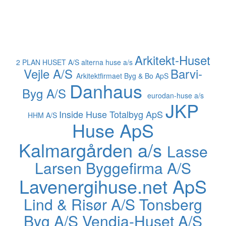
Arkitekt-Huset
2 PLAN HUSET A/S
alterna huse a/s
Vejle A/S
Barvi-
Arkitektfirmaet Byg & Bo ApS
Danhaus
Byg A/S
eurodan-huse a/s
JKP
Inside Huse Totalbyg ApS
HHM A/S
Huse ApS
Kalmargården a/s
Lasse
Larsen Byggefirma A/S
Lavenergihuse.net ApS
Lind & Risør A/S
Tonsberg
Byg A/S
Vendia-Huset A/S