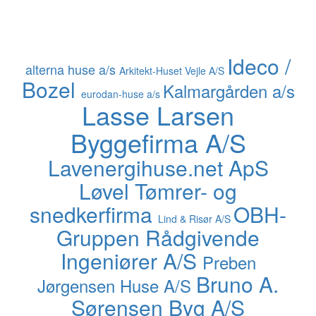
Ideco /
alterna huse a/s
Arkitekt-Huset Vejle A/S
Bozel
Kalmargården a/s
eurodan-huse a/s
Lasse Larsen
Byggefirma A/S
Lavenergihuse.net ApS
Løvel Tømrer- og
snedkerfirma
OBH-
Lind & Risør A/S
Gruppen Rådgivende
Ingeniører A/S
Preben
Bruno A.
Jørgensen Huse A/S
Sørensen Byg A/S