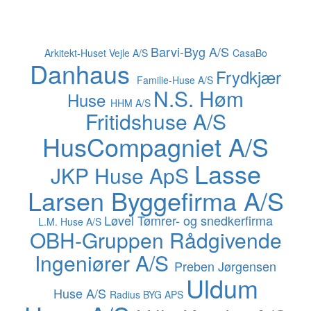
Barvi-Byg A/S
Arkitekt-Huset Vejle A/S
CasaBo
Danhaus
Frydkjær
Familie-Huse A/S
N.S. Høm
Huse
HHM A/S
Fritidshuse A/S
HusCompagniet A/S
Lasse
JKP Huse ApS
Larsen Byggefirma A/S
Løvel Tømrer- og snedkerfirma
L.M. Huse A/S
OBH-Gruppen Rådgivende
Ingeniører A/S
Preben Jørgensen
Uldum
Huse A/S
Radius BYG APS