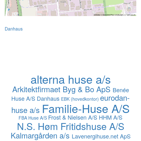
Danhaus
alterna huse a/s
Arkitektfirmaet Byg & Bo ApS
Benée
eurodan-
Huse A/S
Danhaus
EBK (hovedkontor)
Familie-Huse A/S
huse a/s
Frost & Nielsen A/S
HHM A/S
FBA Huse A/S
N.S. Høm Fritidshuse A/S
Kalmargården a/s
Lavenergihuse.net ApS