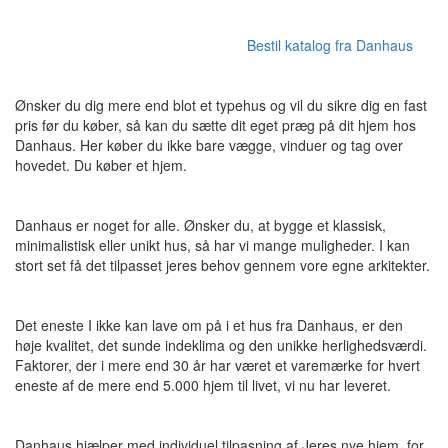
Bestil katalog fra Danhaus
Ønsker du dig mere end blot et typehus og vil du sikre dig en fast
pris før du køber, så kan du sætte dit eget præg på dit hjem hos
Danhaus. Her køber du ikke bare vægge, vinduer og tag over
hovedet. Du køber et hjem.
Danhaus er noget for alle. Ønsker du, at bygge et klassisk,
minimalistisk eller unikt hus, så har vi mange muligheder. I kan
stort set få det tilpasset jeres behov gennem vore egne arkitekter.
Det eneste I ikke kan lave om på i et hus fra Danhaus, er den
høje kvalitet, det sunde indeklima og den unikke herlighedsværdi.
Faktorer, der i mere end 30 år har været et varemærke for hvert
eneste af de mere end 5.000 hjem til livet, vi nu har leveret.
Danhaus hjælper med individuel tilpasning af Jeres nye hjem, for