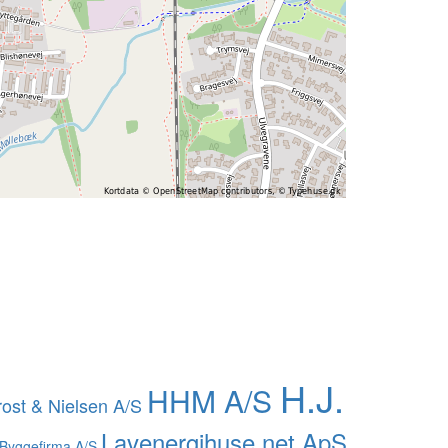
H.J.
HHM A/S
rost & Nielsen A/S
Lavenergihuse.net ApS
Byggefirma A/S