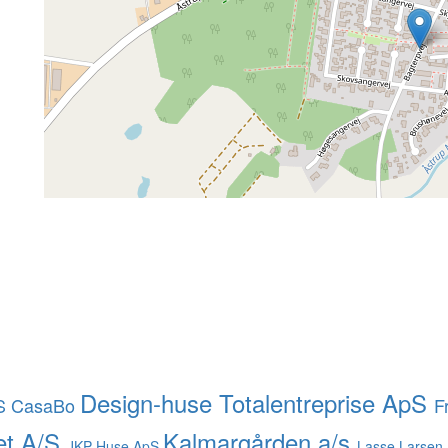
Design-huse Totalentreprise ApS
S
CasaBo
F
t A/S
Kalmargården a/s
JKP Huse ApS
Lasse Larsen 