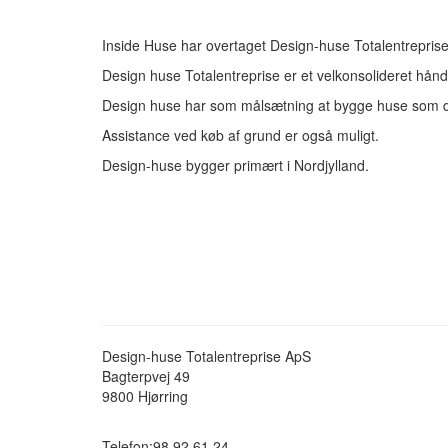
Inside Huse har overtaget Design-huse Totalentrepris
Design huse Totalentreprise er et velkonsolideret hån
Design huse har som målsætning at bygge huse som dæk
Assistance ved køb af grund er også muligt.
Design-huse bygger primært i Nordjylland.
Design-huse Totalentreprise ApS
Bagterpvej 49
9800
Hjørring
Telefon:
98 92 61 24