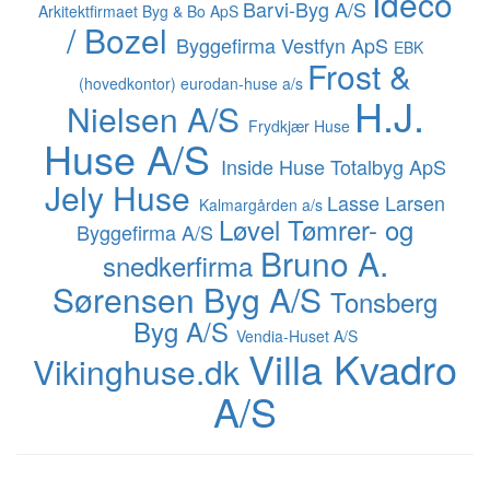
Ideco
Barvi-Byg A/S
Arkitektfirmaet Byg & Bo ApS
/ Bozel
Byggefirma Vestfyn ApS
EBK
Frost &
(hovedkontor)
eurodan-huse a/s
H.J.
Nielsen A/S
Frydkjær Huse
Huse A/S
Inside Huse Totalbyg ApS
Jely Huse
Lasse Larsen
Kalmargården a/s
Løvel Tømrer- og
Byggefirma A/S
Bruno A.
snedkerfirma
Sørensen Byg A/S
Tonsberg
Byg A/S
Vendia-Huset A/S
Villa Kvadro
Vikinghuse.dk
A/S