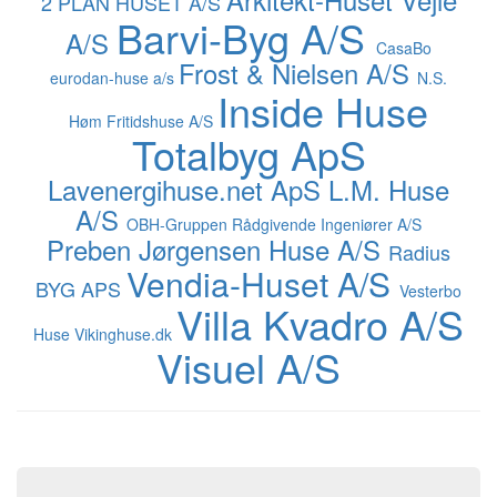
2 PLAN HUSET A/S
Barvi-Byg A/S
A/S
CasaBo
Frost & Nielsen A/S
eurodan-huse a/s
N.S.
Inside Huse
Høm Fritidshuse A/S
Totalbyg ApS
Lavenergihuse.net ApS
L.M. Huse
A/S
OBH-Gruppen Rådgivende Ingeniører A/S
Preben Jørgensen Huse A/S
Radius
Vendia-Huset A/S
BYG APS
Vesterbo
Villa Kvadro A/S
Huse
Vikinghuse.dk
Visuel A/S